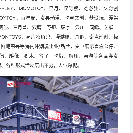
PPLEY、MOMOTOY、星月、星际熊、德必胜、亿奇创
迈、JOYTOY、百星瑞、潮昇动漫、卡宝文创、梦设玩、漫娱
、图益、三月兽、双鹰、野想、联宇、凭川、同趣、艺模、
MONTOYS、亮片独角兽、漫游舱、圆野、奇点潮创、极
LL、帕坭思等等海内外潮玩企业/品牌，集中展示盲盒公仔、
偶、雕像、积木、谷子、卡牌、解压、桌游等各品类潮
相、各种形式活动层出不穷，人气爆棚。