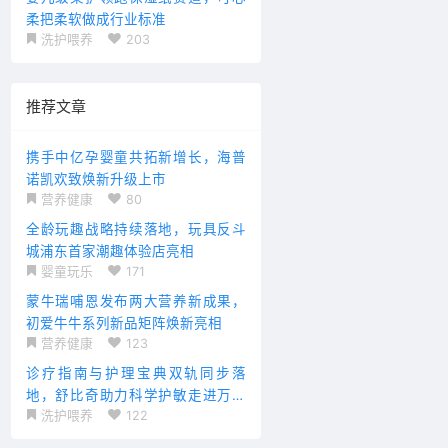
柔把柔软做成行业标准
洗护喂养
203
推荐文章
携手中亿孕婴童共拓新增长，海普
诺凯欢致焕新升级上市
营养健康
80
全龄玩趣战略持续落地，玩具反斗
城浦东首家潮趣体验店亮相
婴童玩乐
171
蒙牛瑞哺恩发布两大营养新成果，
初爱牛牛系列新品矩阵焕新亮相
营养健康
123
诊疗指南与护理宝典双轨同步落
地，舒比奇助力科学护敏走进万千
洗护喂养
122
家庭