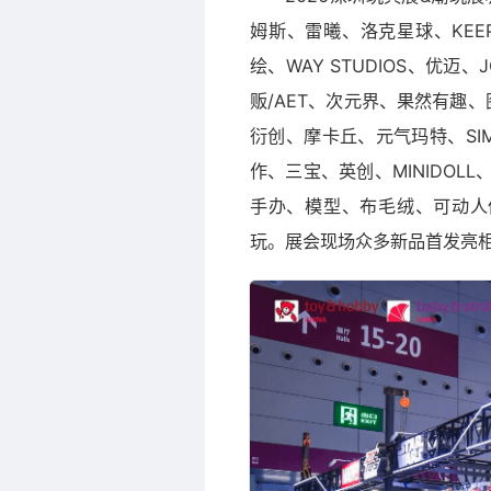
姆斯、雷曦、洛克星球、KEE
绘、WAY STUDIOS、优
贩/AET、次元界、果然有趣
衍创、摩卡丘、元气玛特、SI
作、三宝、英创、MINIDO
手办、模型、布毛绒、可动人
玩。展会现场众多新品首发亮