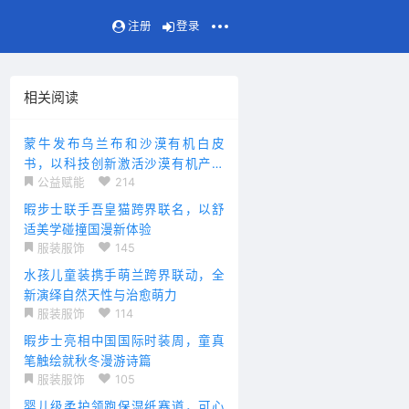
注册
登录
相关阅读
蒙牛发布乌兰布和沙漠有机白皮
书，以科技创新激活沙漠有机产业
公益赋能
214
价值
暇步士联手吾皇猫跨界联名，以舒
适美学碰撞国漫新体验
服装服饰
145
水孩儿童装携手萌兰跨界联动，全
新演绎自然天性与治愈萌力
服装服饰
114
暇步士亮相中国国际时装周，童真
笔触绘就秋冬漫游诗篇
服装服饰
105
婴儿级柔护领跑保湿纸赛道，可心