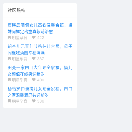
社区热帖
贾晓晨晒俩女儿高铁温馨合照，姐
妹同框定格童真软萌治愈
明星孕育
422
胡杏儿元宵佳节携仨娃合照，母子
同框吃汤圆幸福满满
明星孕育
387
田亮一家四口大年晒全家福，俩儿
女颜值在线笑迎新岁
明星孕育
400
杨怡罗仲谦携儿女晒全家福，四口
之家温馨满屏共迎新岁
明星孕育
386