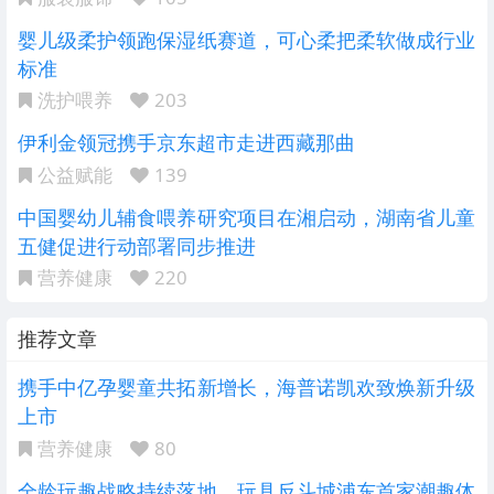
婴儿级柔护领跑保湿纸赛道，可心柔把柔软做成行业
标准
洗护喂养
203
伊利金领冠携手京东超市走进西藏那曲
公益赋能
139
中国婴幼儿辅食喂养研究项目在湘启动，湖南省儿童
五健促进行动部署同步推进
营养健康
220
推荐文章
携手中亿孕婴童共拓新增长，海普诺凯欢致焕新升级
上市
营养健康
80
全龄玩趣战略持续落地，玩具反斗城浦东首家潮趣体