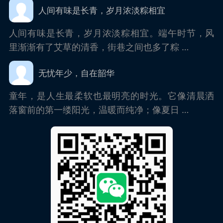
人间有味是长青，岁月浓淡粽相宜
人间有味是长青，岁月浓淡粽相宜。端午时节，风
里渐渐有了艾草的清香，街巷之间也多了粽 …
无忧年少，自在韶华
童年，是人生最柔软也最明亮的时光。它像清晨洒
落窗前的第一缕阳光，温暖而纯净；像夏日 …