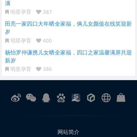
满
明星孕育
387
田亮一家四口大年晒全家福，俩儿女颜值在线笑迎新
岁
明星孕育
400
杨怡罗仲谦携儿女晒全家福，四口之家温馨满屏共迎
新岁
明星孕育
386
网站简介