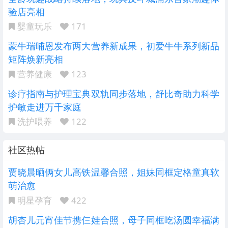
验店亮相
婴童玩乐
171
蒙牛瑞哺恩发布两大营养新成果，初爱牛牛系列新品
矩阵焕新亮相
营养健康
123
诊疗指南与护理宝典双轨同步落地，舒比奇助力科学
护敏走进万千家庭
洗护喂养
122
社区热帖
贾晓晨晒俩女儿高铁温馨合照，姐妹同框定格童真软
萌治愈
明星孕育
422
胡杏儿元宵佳节携仨娃合照，母子同框吃汤圆幸福满