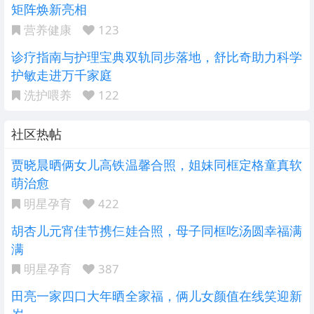
矩阵焕新亮相
营养健康
123
诊疗指南与护理宝典双轨同步落地，舒比奇助力科学
护敏走进万千家庭
洗护喂养
122
社区热帖
贾晓晨晒俩女儿高铁温馨合照，姐妹同框定格童真软
萌治愈
明星孕育
422
胡杏儿元宵佳节携仨娃合照，母子同框吃汤圆幸福满
满
明星孕育
387
田亮一家四口大年晒全家福，俩儿女颜值在线笑迎新