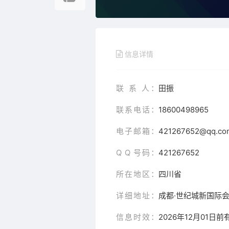
信息详情
联 系 人：
田振
联系电话：
18600498965
电子邮箱：
421267652@qq.co
Q Q 号码：
421267652
所在地区：
四川省
详细地址：
成都·世纪城新国际
信息时效：
2026年12月01日前