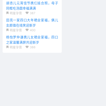
胡杏儿元宵佳节携仨娃合照，母子
同框吃汤圆幸福满满
明星孕育
387
田亮一家四口大年晒全家福，俩儿
女颜值在线笑迎新岁
明星孕育
400
杨怡罗仲谦携儿女晒全家福，四口
之家温馨满屏共迎新岁
明星孕育
386