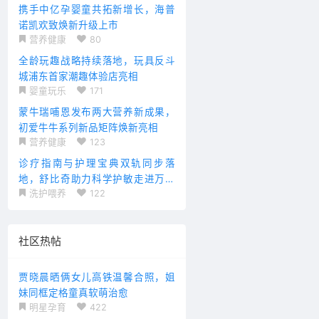
携手中亿孕婴童共拓新增长，海普
诺凯欢致焕新升级上市
营养健康
80
全龄玩趣战略持续落地，玩具反斗
城浦东首家潮趣体验店亮相
婴童玩乐
171
蒙牛瑞哺恩发布两大营养新成果，
初爱牛牛系列新品矩阵焕新亮相
营养健康
123
诊疗指南与护理宝典双轨同步落
地，舒比奇助力科学护敏走进万千
洗护喂养
122
家庭
社区热帖
贾晓晨晒俩女儿高铁温馨合照，姐
妹同框定格童真软萌治愈
明星孕育
422