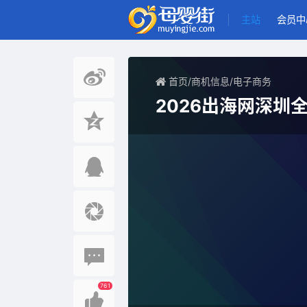
主站
会员中
首页
/
商机信息
/
电子商务
2026出海网深圳
761