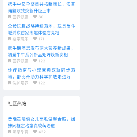
携手中亿孕婴童共拓新增长，海普
诺凯欢致焕新升级上市
营养健康
80
全龄玩趣战略持续落地，玩具反斗
城浦东首家潮趣体验店亮相
婴童玩乐
171
蒙牛瑞哺恩发布两大营养新成果，
初爱牛牛系列新品矩阵焕新亮相
营养健康
123
诊疗指南与护理宝典双轨同步落
地，舒比奇助力科学护敏走进万千
洗护喂养
122
家庭
社区热帖
贾晓晨晒俩女儿高铁温馨合照，姐
妹同框定格童真软萌治愈
明星孕育
422