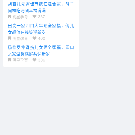
胡杏儿元宵佳节携仨娃合照，母子
同框吃汤圆幸福满满
明星孕育
387
田亮一家四口大年晒全家福，俩儿
女颜值在线笑迎新岁
明星孕育
400
杨怡罗仲谦携儿女晒全家福，四口
之家温馨满屏共迎新岁
明星孕育
386