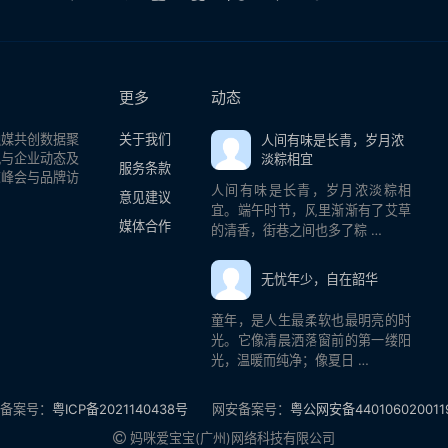
更多
动态
融媒共创数据聚
关于我们
人间有味是长青，岁月浓
讯与企业动态及
淡粽相宜
服务条款
览峰会与品牌访
人间有味是长青，岁月浓淡粽相
意见建议
宜。端午时节，风里渐渐有了艾草
媒体合作
的清香，街巷之间也多了粽 …
无忧年少，自在韶华
童年，是人生最柔软也最明亮的时
光。它像清晨洒落窗前的第一缕阳
光，温暖而纯净；像夏日 …
备案号：
粤ICP备2021140438号
网安备案号：
粤公网安备440106020011
妈咪爱宝宝(广州)网络科技有限公司