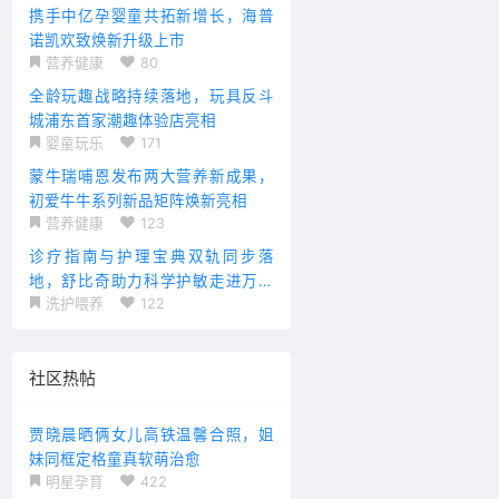
携手中亿孕婴童共拓新增长，海普
诺凯欢致焕新升级上市
营养健康
80
全龄玩趣战略持续落地，玩具反斗
城浦东首家潮趣体验店亮相
婴童玩乐
171
蒙牛瑞哺恩发布两大营养新成果，
初爱牛牛系列新品矩阵焕新亮相
营养健康
123
诊疗指南与护理宝典双轨同步落
地，舒比奇助力科学护敏走进万千
洗护喂养
122
家庭
社区热帖
贾晓晨晒俩女儿高铁温馨合照，姐
妹同框定格童真软萌治愈
明星孕育
422