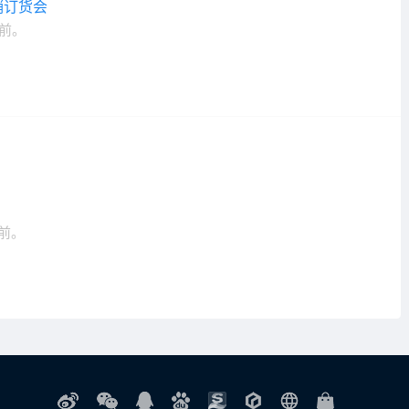
销订货会
前。
前。