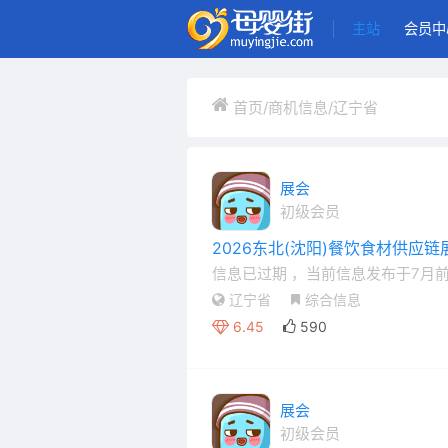
主站
会员中
首页
/
商机信息
/
辽宁省
展会
初级会员
2026东北(沈阳)餐饮食材供应链
信息已过期
，当前信息发布于7月
辽宁省
综合信息
6.45
590
展会
初级会员