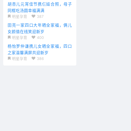
胡杏儿元宵佳节携仨娃合照，母子
同框吃汤圆幸福满满
明星孕育
387
田亮一家四口大年晒全家福，俩儿
女颜值在线笑迎新岁
明星孕育
400
杨怡罗仲谦携儿女晒全家福，四口
之家温馨满屏共迎新岁
明星孕育
386