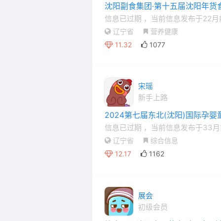
沈阳副食集团·第十五届沈阳年货
信息已过期
，当前信息发布于22月
辽宁省
营养健康
11.32
1077
宋瑶
新手上路
2024第七届东北(沈阳)国际孕
信息已过期
，当前信息发布于33月
辽宁省
综合信息
12.17
1162
展会
初级会员