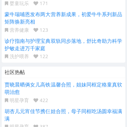
婴童玩乐
171
蒙牛瑞哺恩发布两大营养新成果，初爱牛牛系列新品
矩阵焕新亮相
营养健康
123
诊疗指南与护理宝典双轨同步落地，舒比奇助力科学
护敏走进万千家庭
洗护喂养
122
社区热帖
贾晓晨晒俩女儿高铁温馨合照，姐妹同框定格童真软
萌治愈
明星孕育
422
胡杏儿元宵佳节携仨娃合照，母子同框吃汤圆幸福满
满
明星孕育
387