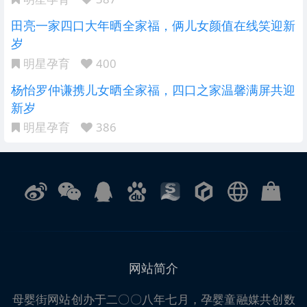
田亮一家四口大年晒全家福，俩儿女颜值在线笑迎新
岁
明星孕育
400
杨怡罗仲谦携儿女晒全家福，四口之家温馨满屏共迎
新岁
明星孕育
386
网站简介
母婴街
网站创办于二〇〇八年七月，孕婴童融媒共创数