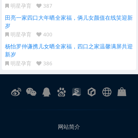
明星孕育
387
田亮一家四口大年晒全家福，俩儿女颜值在线笑迎新
岁
明星孕育
400
杨怡罗仲谦携儿女晒全家福，四口之家温馨满屏共迎
新岁
明星孕育
386
网站简介