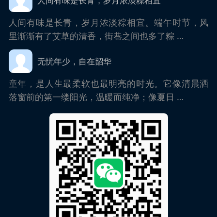
人间有味是长青，岁月浓淡粽相宜
人间有味是长青，岁月浓淡粽相宜。端午时节，风
里渐渐有了艾草的清香，街巷之间也多了粽 …
无忧年少，自在韶华
童年，是人生最柔软也最明亮的时光。它像清晨洒
落窗前的第一缕阳光，温暖而纯净；像夏日 …