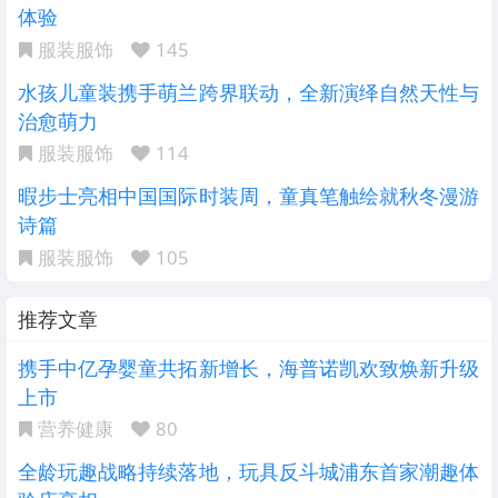
体验
服装服饰
145
水孩儿童装携手萌兰跨界联动，全新演绎自然天性与
治愈萌力
服装服饰
114
暇步士亮相中国国际时装周，童真笔触绘就秋冬漫游
诗篇
服装服饰
105
推荐文章
携手中亿孕婴童共拓新增长，海普诺凯欢致焕新升级
上市
营养健康
80
全龄玩趣战略持续落地，玩具反斗城浦东首家潮趣体