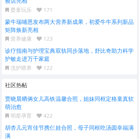
验店亮相
婴童玩乐
171
蒙牛瑞哺恩发布两大营养新成果，初爱牛牛系列新品
矩阵焕新亮相
营养健康
123
诊疗指南与护理宝典双轨同步落地，舒比奇助力科学
护敏走进万千家庭
洗护喂养
122
社区热帖
贾晓晨晒俩女儿高铁温馨合照，姐妹同框定格童真软
萌治愈
明星孕育
422
胡杏儿元宵佳节携仨娃合照，母子同框吃汤圆幸福满
满