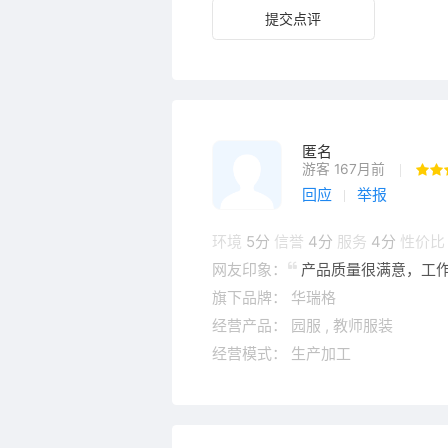
提交点评
匿名
游客 167月前
回应
举报
环境
5分
信誉
4分
服务
4分
性价比
网友印象：
产品质量很满意，工
旗下品牌：
华瑞格
经营产品：
园服
,
教师服装
经营模式：
生产加工