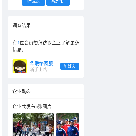
听说过
想拜访
调查结果
有
1
位会员想拜访该企业了解更多
信息。
华瑞格园服
加好友
新手上路
企业动态
企业共发布5张图片