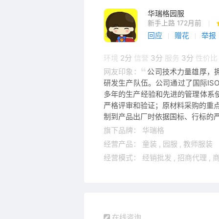
华瑞格园服
新手上路 172月前
回应
赠花
举报
环境
2分
信誉
3分
服务
3分
性价比
网友印象：
公司技术力量雄厚，
研发生产队伍。公司通过了国际IS
多年的生产经验和先进的管理体系
严格评审和验证；原材料采购的重
制到产品出厂时依据国标、行标的
旗下品牌：
华瑞格
经营产品：
童装
,
园服
,
教师服装
经营模式：
经销批发
,
招商代理
,
在线咨询