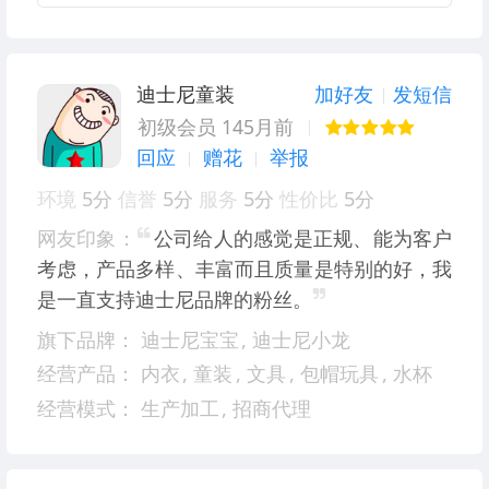
迪士尼童装
加好友
发短信
初级会员 145月前
回应
赠花
举报
环境
5分
信誉
5分
服务
5分
性价比
5分
网友印象：
公司给人的感觉是正规、能为客户
考虑，产品多样、丰富而且质量是特别的好，我
是一直支持迪士尼品牌的粉丝。
旗下品牌：
迪士尼宝宝
,
迪士尼小龙
经营产品：
内衣
,
童装
,
文具
,
包帽玩具
,
水杯
经营模式：
生产加工
,
招商代理