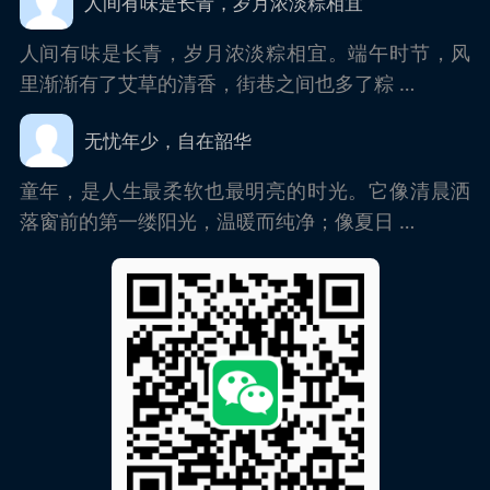
人间有味是长青，岁月浓淡粽相宜
人间有味是长青，岁月浓淡粽相宜。端午时节，风
里渐渐有了艾草的清香，街巷之间也多了粽 …
无忧年少，自在韶华
童年，是人生最柔软也最明亮的时光。它像清晨洒
落窗前的第一缕阳光，温暖而纯净；像夏日 …