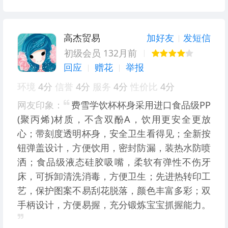
高杰贸易
加好友
发短信
初级会员 132月前
回应
赠花
举报
环境
4分
信誉
4分
服务
4分
性价比
4分
网友印象：
费雪学饮杯杯身采用进口食品级PP
(聚丙烯)材质，不含双酚A，饮用更安全更放
心；带刻度透明杯身，安全卫生看得见；全新按
钮弹盖设计，方便饮用，密封防漏，装热水防喷
洒；食品级液态硅胶吸嘴，柔软有弹性不伤牙
床，可拆卸清洗消毒，方便卫生；先进热转印工
艺，保护图案不易刮花脱落，颜色丰富多彩；双
手柄设计，方便易握，充分锻炼宝宝抓握能力。