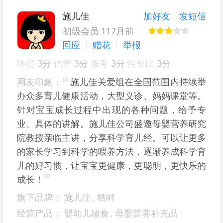
施儿佳
加好友
发短信
初级会员 117月前
回应
赠花
举报
环境
3分
信誉
3分
服务
3分
性价比
3分
网友印象：
施儿佳关爱组在全国范围内持续举
办众多育儿健康活动，大型义诊、妈妈课堂等。
针对宝宝成长过程中出现的各种问题，给予专
业、具体的讲解。施儿佳公司盛邀母婴营养研究
院教授亲临主讲，分享科学育儿经。可以让更多
的家长学习到科学的喂养方法，逐渐养成科学育
儿的好习惯，让宝宝更健康，更聪明，更快乐的
成长！
旗下品牌：
施儿佳
,
栖畔
经营产品：
婴幼儿辅食
,
母婴营养补充品