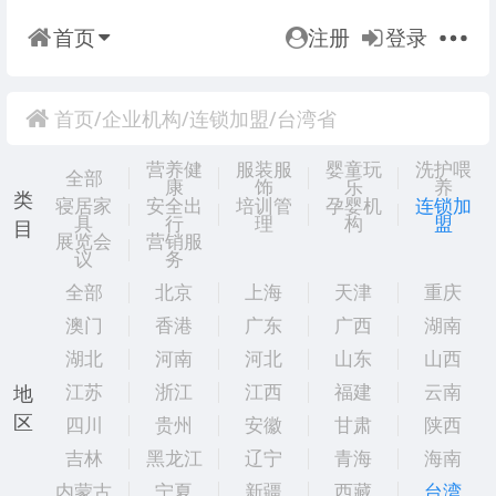
首页
注册
登录
首页
/
企业机构
/
连锁加盟
/
台湾省
营养健
服装服
婴童玩
洗护喂
全部
康
饰
乐
养
类
寝居家
安全出
培训管
孕婴机
连锁加
具
行
理
构
盟
目
展览会
营销服
议
务
全部
北京
上海
天津
重庆
澳门
香港
广东
广西
湖南
湖北
河南
河北
山东
山西
江苏
浙江
江西
福建
云南
地
区
四川
贵州
安徽
甘肃
陕西
吉林
黑龙江
辽宁
青海
海南
内蒙古
宁夏
新疆
西藏
台湾