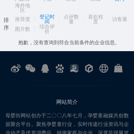
海外地
区
登记时
点评数
喜欢程
推荐度
访客量
排
间
量
度
综合评
序
图片数
价
抱歉，没有查询到符合当前条件的企业信息。
网站简介
母婴街
网站创办于二〇〇八年七月，孕婴童融媒共创数
据聚合平台。聚焦孕婴童行业，实时传递行业资讯与企
业动态及优质消费品，链接家庭与企业，深度呈现展览