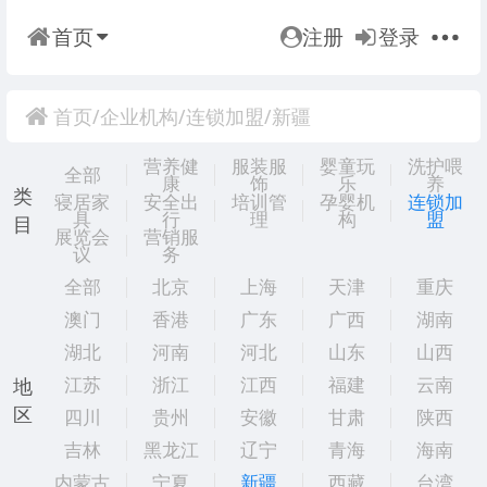
首页
注册
登录
首页
/
企业机构
/
连锁加盟
/
新疆
营养健
服装服
婴童玩
洗护喂
全部
康
饰
乐
养
类
寝居家
安全出
培训管
孕婴机
连锁加
具
行
理
构
盟
目
展览会
营销服
议
务
全部
北京
上海
天津
重庆
澳门
香港
广东
广西
湖南
湖北
河南
河北
山东
山西
江苏
浙江
江西
福建
云南
地
区
四川
贵州
安徽
甘肃
陕西
吉林
黑龙江
辽宁
青海
海南
内蒙古
宁夏
新疆
西藏
台湾