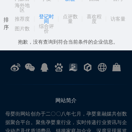
海外地
区
登记时
点评数
喜欢程
推荐度
访客量
排
间
量
度
综合评
序
图片数
价
抱歉，没有查询到符合当前条件的企业信息。
网站简介
母婴街
网站创办于二〇〇八年七月，孕婴童融媒共创数
据聚合平台。聚焦孕婴童行业，实时传递行业资讯与企
业动态及优质消费品，链接家庭与企业，深度呈现展览