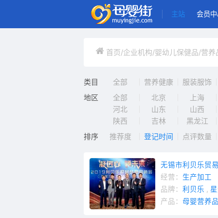
主站
会员中
首页
/
企业机构
/
婴幼儿保健品/营养
类目
全部
营养健康
服装服饰
地区
全部
北京
上海
河北
山东
山西
陕西
吉林
黑龙江
排序
推荐度
登记时间
点评数量
无锡市利贝乐贸
经营：
生产加工
品牌：
利贝乐
,
星
产品：
母婴营养