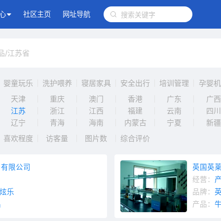
心
社区主页
网址导航
品
/
江苏省
婴童玩乐
洗护喂养
寝居家具
安全出行
培训管理
孕婴机
天津
重庆
澳门
香港
广东
广西
江苏
浙江
江西
福建
云南
四川
辽宁
青海
海南
内蒙古
宁夏
新疆
喜欢程度
访客量
图片数
综合评价
易有限公司
英国英
经营：
炫乐
品牌：
品
产品：