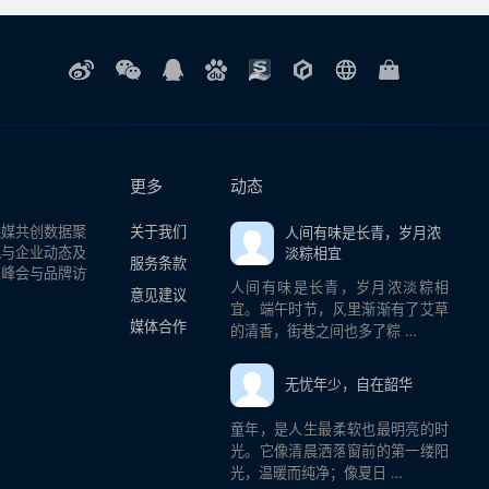
更多
动态
融媒共创数据聚
关于我们
人间有味是长青，岁月浓
讯与企业动态及
淡粽相宜
服务条款
览峰会与品牌访
人间有味是长青，岁月浓淡粽相
意见建议
宜。端午时节，风里渐渐有了艾草
媒体合作
的清香，街巷之间也多了粽 …
无忧年少，自在韶华
童年，是人生最柔软也最明亮的时
光。它像清晨洒落窗前的第一缕阳
光，温暖而纯净；像夏日 …