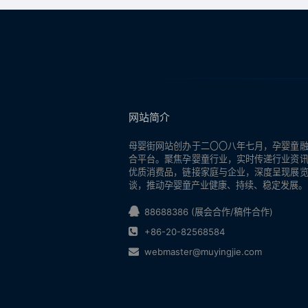
网站简介
母婴街
网站创办于二〇〇八年七月，孕婴童
合平台。聚焦孕婴童行业，实时传递行业资
优质消费品，链接家庭与企业，深度呈现展
谈，推动孕婴童产业健康、持续、稳定发展。
88688386 (展会合作/稿件合作)
+86-20-82568584
webmaster@muyingjie.com