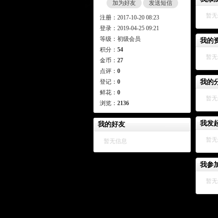
加为好友
发送短信
注册：2017-10-20 08:23
登录：2019-04-25 09:21
等级：初级会员
我的
积分：
54
金币：
27
点评：
0
登记：
0
我的
鲜花：
0
浏览：
2136
我发
我的好友
我参